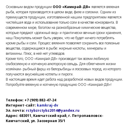
Основным видом продукции
ООО «Камкрай-ДВ»
является вяленая
рыба, которая производится в целом виде, филе и соломки. Одним из
преимуществ продукции, изготовленной нашим предприятием является
чистейшая вода и использование только соли в качестве консерванта. В
современном мире, богатом на разнообразные химические вещества,
которые предают «должный вид» и практически вечные сроки хранения,
наш Покупатель может быть уверен, что не будет ничего потреблять
кроме рыбы и соли. Процесс вяления позволяет сохранить все полезные
вещества, содержащиеся в рыбе: жирные кислоты, минералы и
витамины. Плюс, в ней нет углеводов.
Кроме того, ООО «Камкрай-ДВ» производит так всеми любимую
слабосоленую и копченую алюторскую сельдь. Для облегчения жизни
хозяйкам- рыбный фарш из белорыбицы и лососевых пород, из которого
получаются вкуснейшие котлеты и пироги.
В настоящее время идет работа над разработкой новых видов продукции.
Попробуйте вяленую и копченую продукцию ООО «Камкрай-ДВ»!
Телефон: +7 (909) 882-47-24
Интернет-сайт:
kamkraj-dv
Эл. почта:
rctybzrctybz2014@yandex.ru
Адрес: 683011, Камчатский край, г. Петропавловск-
Камчатский, ул. Заозерная 35/1