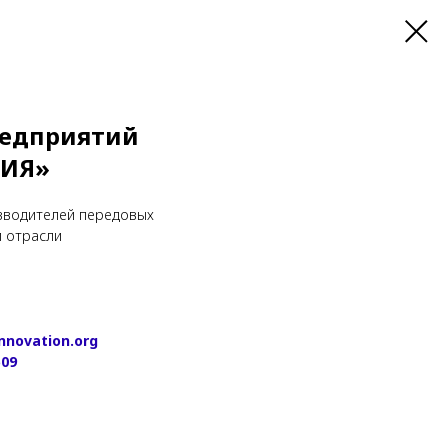
редприятий
ЦИЯ»
зводителей передовых
й отрасли
nnovation.org
509